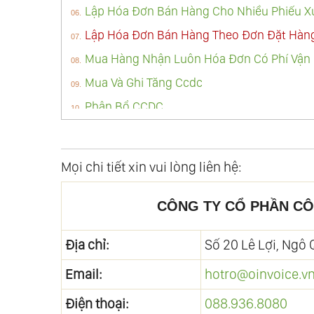
Lập Hóa Đơn Bán Hàng Cho Nhiều Phiếu X
Lập Hóa Đơn Bán Hàng Theo Đơn Đặt Hàn
Mua Hàng Nhận Luôn Hóa Đơn Có Phí Vận 
Mua Và Ghi Tăng Ccdc
Phân Bổ CCDC
Sửa Chứng Từ Bán Hàng Tại Pmkt Vas
Mọi chi tiết xin vui lòng liên hệ:
CÔNG TY CỔ PHẦN CÔ
Địa chỉ:
Số 20 Lê Lợi, Ngô
Email:
hotro@oinvoice.v
Điện thoại:
088.936.8080