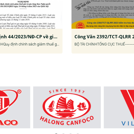
Nghị định 44/2023/NĐ-CP về giảm thuế giá trị gia tăng
NGHỊ ĐỊNHQuy định chính sách giảm thuế giá trị gia tăng theo Nghị quyết số 101/2023/QH15 ngày 24/6/2023 của Quốc hội Điều 1. Giảm thuế giá trị gia tăng 1. Giảm thuế giá trị gia tăng đối với các nhóm hàng hóa, dịch vụ đang áp dụng mức thuế suất 10%, trừ...