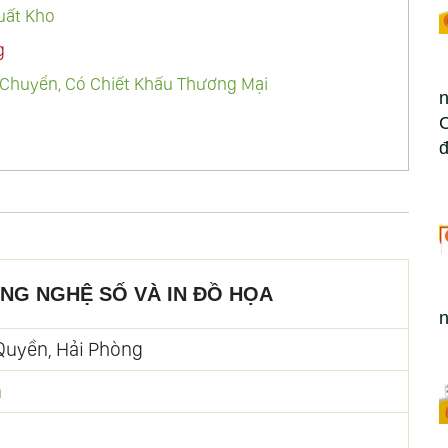
uất Kho
g
Chuyển, Có Chiết Khấu Thương Mại
n
C
đ
NG NGHỆ SỐ VÀ IN ĐỒ HỌA
n
 Quyền, Hải Phòng
n