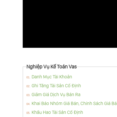
Nghiệp Vụ Kế Toán Vas
Danh Mục Tài Khoản
Ghi Tăng Tài Sản Cố Định
Giảm Giá Dịch Vụ Bán Ra
Khai Báo Nhóm Giá Bán, Chính Sách Giá B
Khấu Hao Tài Sản Cố Định