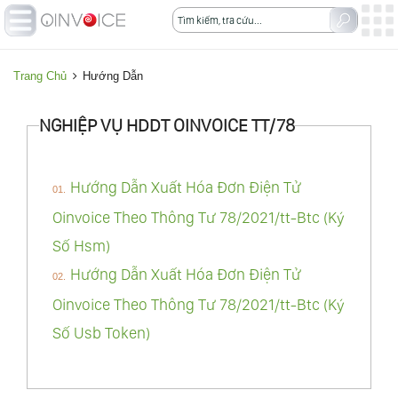
Trang Chủ
Hướng Dẫn
NGHIỆP VỤ HDDT OINVOICE TT/78
H
ư
ớ
Hướng Dẫn Xuất Hóa Đơn Điện Tử
n
Oinvoice Theo Thông Tư 78/2021/tt-Btc (Ký
g
Số Hsm)
D
Hướng Dẫn Xuất Hóa Đơn Điện Tử
ẫ
Oinvoice Theo Thông Tư 78/2021/tt-Btc (Ký
n
Số Usb Token)