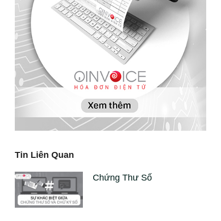
g
a
t
i
o
n
Tin Liên Quan
Chứng Thư Số