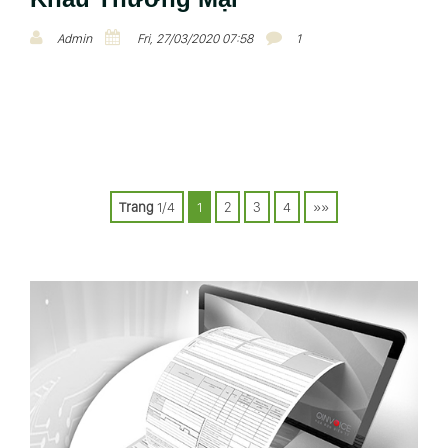
Admin
Fri, 27/03/2020 07:58
1
P
Trang
1/4
1
2
3
4
»»
o
s
t
s
n
a
v
i