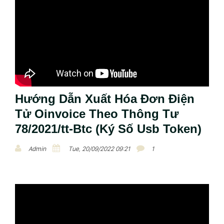
Vận Chuyển, Có Chiết Khấu Thương Mại
Mua Và Ghi Tăng Ccdc
Phân Bổ CCDC
Sửa Chứng Từ Bán Hàng Tại Pmkt Vas
Hướng Dẫn Xuất Hóa Đơn Điện
Tử Oinvoice Theo Thông Tư
78/2021/tt-Btc (Ký Số Usb Token)
Admin
Tue, 20/09/2022 09:21
1